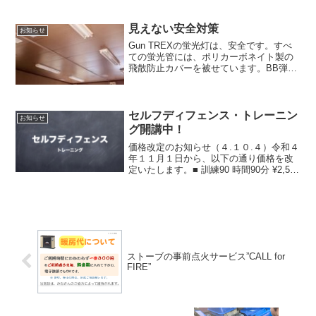
一人様３００円をお支払い下さい。CALL
for FIRE の指定はいつ？ご到着予定の最
大２時間前から設定できるCALL for F...
見えない安全対策
お知らせ
Gun TREXの蛍光灯は、安全です。すべ
ての蛍光管には、ポリカーボネイト製の
飛散防止カバーを被せています。BB弾の
跳弾で割れたガラスが降り注ぐことはあ
りません。どうぞ安心してシューティン
グをお楽しみください。
セルフディフェンス・トレーニン
お知らせ
グ開講中！
価格改定のお知らせ（４.１０.４）令和４
年１１月１日から、以下の通り価格を改
定いたします。■ 訓練90 時間90分 ¥2,500
→ ¥3,500■ 訓練60A 時間60分¥2,000 →
¥3,000■ 訓練60B 時間60 ¥2,000...
ストーブの事前点火サービス”CALL for
FIRE”