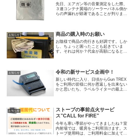
先日、エアガン等の音量測定をした際、
３連コンテナ翼端のソーラーパネル側か
らの声漏れが顕著であることが判りまし
た。人の話し声は、意外と気になるもの
です。そこで「防音シート」を購入して
設置してみました。ソーラーバネル側か
ら撮影シートは、１．８ｍ...
商品の購入時のお願い
お知らせ
お陰様で商品の売行きも好調です。しか
し、ちょっと困ったことも起きていま
す。それは何か？代金が高額になると料
金箱に入りません💦。当初、「ワンコイ
ンで利用出来るシューティングレンジ」
を想定していましたので、料金投入口も
五百円玉サイズに合わせてス...
令和の新サービス企画中！
お知らせ
新しい時代に入り、日頃からGun TREX
をご利用の皆様に何か恩返しを出来ない
かと思いたち、ラベルライターの最上級
機「テプラPRP SR970」を買いました。
タクトレやサバゲーでもよくある「こ
れ、誰のマガジン？？」といった迷子の
お知らせシー...
ストーブの事前点火サービ
お知らせ
ス”CALL for FIRE”
今年も寒い季節がやってきましたね？室
内射場では、暖房をご利用頂けます。ス
トーブ使用時は、ご利用料金に加えてお