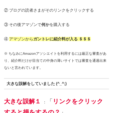
② ブログの読者さまがそのリンクをクリックする
③ その後アマゾンで
何か
を購入する
④
アマゾンから
ガントレに紹介料が入る ＄＄＄
※ ちなみにAmazonアソシエイトを利用するには厳正な審査があ
り、紹介料だけが目当ての中身の薄いサイトでは審査を通過出来
ないと言われています。
大きな誤解をしていました (^_^;)
大きな誤解
１
「
リンクをクリック
：
すると損をするの？
」